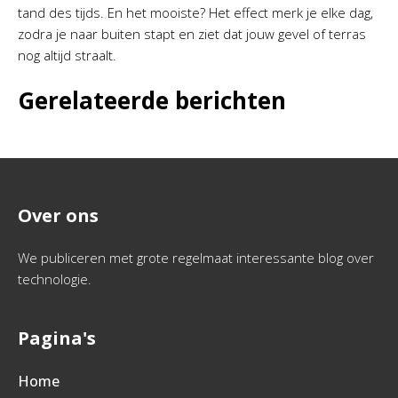
tand des tijds. En het mooiste? Het effect merk je elke dag,
zodra je naar buiten stapt en ziet dat jouw gevel of terras
nog altijd straalt.
Gerelateerde berichten
Over ons
We publiceren met grote regelmaat interessante blog over
technologie.
Pagina's
Home